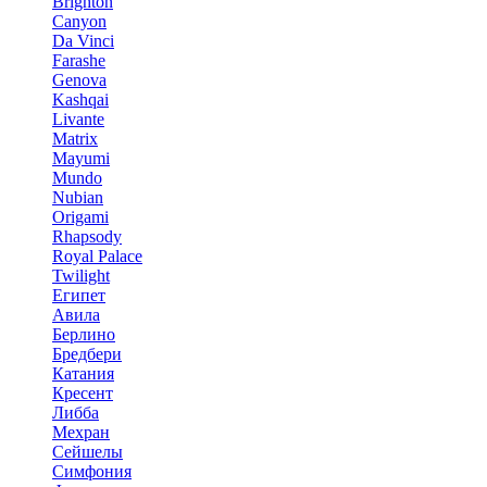
Brighton
Canyon
Da Vinci
Farashe
Genova
Kashqai
Livante
Matrix
Mayumi
Mundo
Nubian
Origami
Rhapsody
Royal Palace
Twilight
Египет
Авила
Берлино
Бредбери
Катания
Кресент
Либба
Мехран
Сейшелы
Симфония