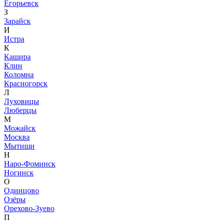
Егорьевск
З
Зарайск
И
Истра
К
Кашира
Клин
Коломна
Красногорск
Л
Луховицы
Люберцы
М
Можайск
Москва
Мытищи
Н
Наро-Фоминск
Ногинск
О
Одинцово
Озёры
Орехово-Зуево
П