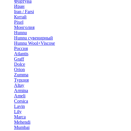
Фортуна
Иран
Iran / Farsi
Китай
Pixel
Монголия
Hunnu
Hunnu сувенирный
Hunnu Wool+Viscose
Россия
Atlantis
Graff
Dolce
Orion
Zumma
Турция
Altay
Armina
Ameli
Corsica
Lavin
Lily
Marca
Mehendi
Mumbai