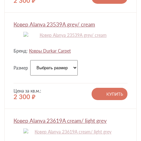
2 300
руб.
Ковер Alanya 23539A grey/ cream
Бренд:
Ковры Durkar Carpet
Размер
Цена за кв.м.:
КУПИТЬ
2 300
руб.
Ковер Alanya 23619A cream/ light grey