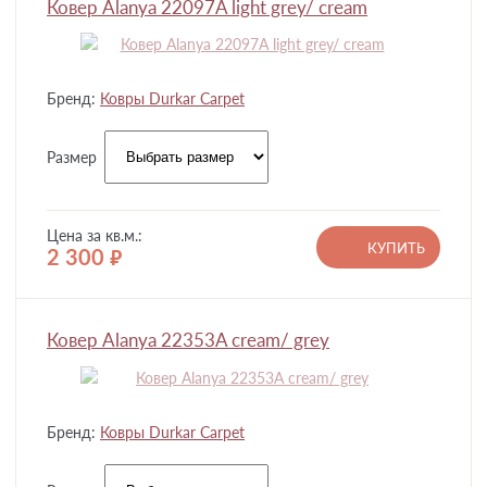
Ковер Alanya 22097A light grey/ cream
Бренд:
Ковры Durkar Carpet
Размер
Цена за кв.м.:
КУПИТЬ
2 300
руб.
Ковер Alanya 22353A cream/ grey
Бренд:
Ковры Durkar Carpet