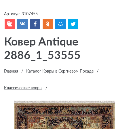
Артикул:
3107455
Ковер Antique
2886_1_53555
Главная
/
Каталог
Ковры в Сергиевом Посаде
/
Классические ковры
/