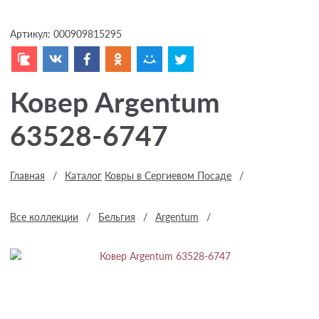
Артикул:
000909815295
Ковер Argentum
63528-6747
Главная
/
Каталог
Ковры в Сергиевом Посаде
/
Все коллекции
/
Бельгия
/
Argentum
/