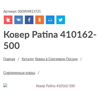
Артикул:
000909813731
Ковер Patina 410162-
500
Главная
/
Каталог
Ковры в Сергиевом Посаде
/
Современные ковры
/