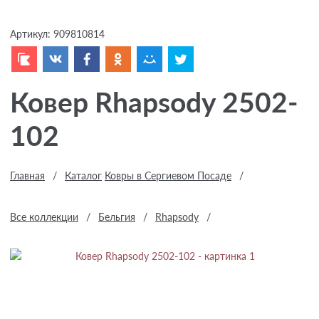
Артикул:
909810814
Ковер Rhapsody 2502-
102
Главная
/
Каталог
Ковры в Сергиевом Посаде
/
Все коллекции
/
Бельгия
/
Rhapsody
/